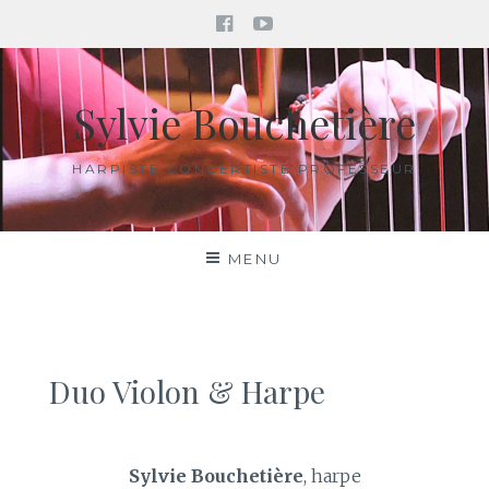
Facebook
YouTube
Aller
au
Sylvie Bouchetière
contenu
HARPISTE CONCERTISTE PROFESSEUR
MENU
Duo Violon & Harpe
Sylvie Bouchetière
, harpe